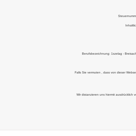
Steuernumme
Inhaltl
Berufsbezeichnung: 1szelag - Breisac
Falls Sie vermuten , dass von dieser Webseit
Wir distanzieren uns hiermit ausdrücklich v